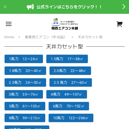
公式ラインはこちらをクリック！！
Home
業務用エアコン（中古品）
天井カセット型
天井カセット型
1馬力 12〜26㎡
1.5馬力 17〜38㎡
1.8馬力 20〜43㎡
2.0馬力 22〜48㎡
2.3馬力 24〜53㎡
2.5 馬力 27〜60㎡
3馬力 35〜76㎡
4馬力 49〜107㎡
5馬力 61〜133㎡
6馬力 70〜152㎡
8馬力 90〜213㎡
10馬力 122〜266㎡