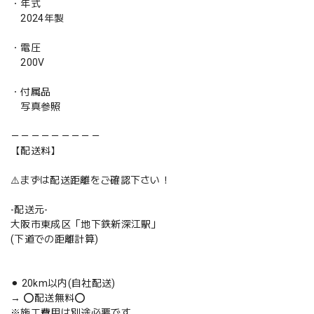
・年式
2024年製
・電圧
200V
・付属品
写真参照
－－－－－－－－－
【配送料】
⚠️まずは配送距離をご確認下さい！
-配送元-
大阪市東成区「地下鉄新深江駅」
(下道での距離計算)
⚫︎ 20km以内(自社配送)
→ ⭕️配送無料⭕️
※施工費用は別途必要です。