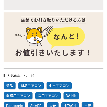
人気のキーワード
美品
新品エアコン
中古エアコン
業務用エアコン
窓用エアコン
DAIKIN
Panasonic
SHARP
東芝
HITACHI
三菱