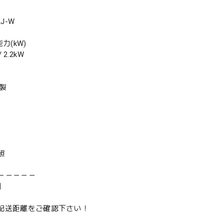
J-W
力(kW)
2.2kW
年製
照
－－－－－
】
は配送距離をご確認下さい！