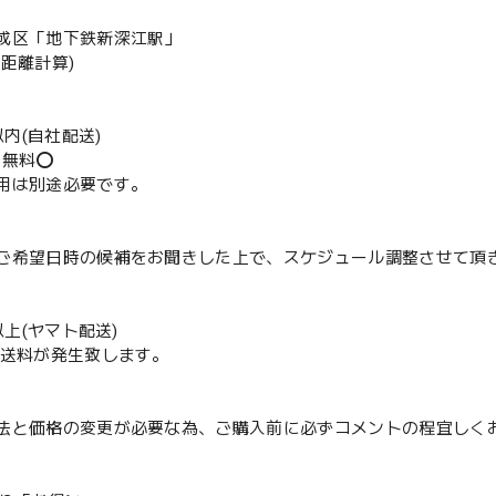
成区「地下鉄新深江駅」
の距離計算)
m以内(自社配送)
送無料⭕️
用は別途必要です。
ご希望日時の候補をお聞きした上で、スケジュール調整させて頂
m以上(ヤマト配送)
配送料が発生致します。
法と価格の変更が必要な為、ご購入前に必ずコメントの程宜しく