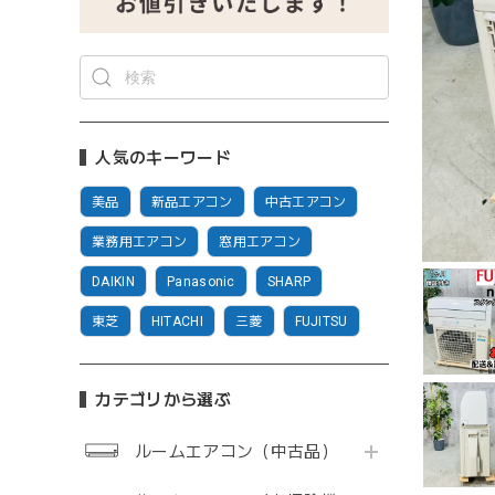
人気のキーワード
美品
新品エアコン
中古エアコン
業務用エアコン
窓用エアコン
DAIKIN
Panasonic
SHARP
東芝
HITACHI
三菱
FUJITSU
カテゴリから選ぶ
ルームエアコン（中古品）