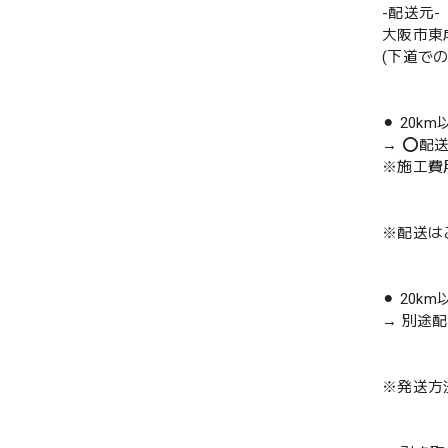
-配送元-
大阪市東
(下道で
⚫︎ 20k
→ ⭕️配
※施工費
※配送は
⚫︎ 20k
→ 別途
※発送方