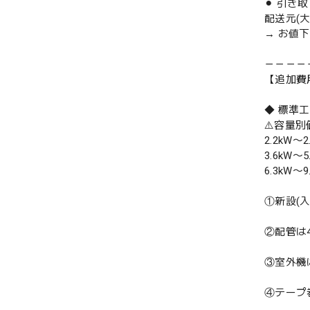
⚫︎ 引き
配送元(
→ お値
－－－－
【追加費
◆ 標準
⚠️容量
2.2kW〜2
3.6kW〜5
6.3kW〜9
①新設(
②配管は
③室外機
④テープ