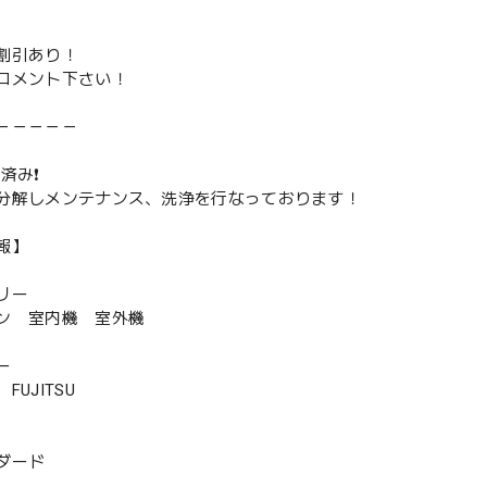
割引あり！
コメント下さい！
－－－－－
済み❗️
分解しメンテナンス、洗浄を行なっております！
報】
リー
ン 室内機 室外機
ー
UJITSU
ダード