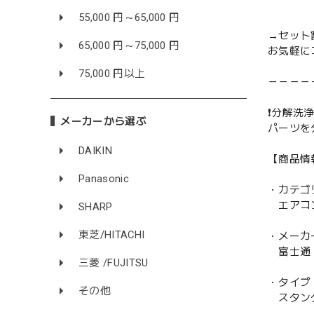
55,000 円～65,000 円
→セット
65,000 円～75,000 円
お気軽に
75,000 円以上
－－－－
❗️分解洗浄
メーカーから選ぶ
パーツを
DAIKIN
【商品情
Panasonic
・カテゴ
エアコ
SHARP
東芝/HITACHI
・メーカ
富士通 F
三菱 /FUJITSU
・タイプ
その他
スタン