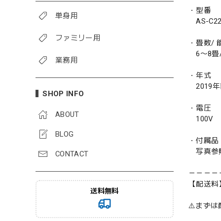
・型番
単身用
AS-C22
ファミリー用
・畳数/ 能
6〜8畳/ 
業務用
・年式
2019
SHOP INFO
・電圧
ABOUT
100V
BLOG
・付属品
写真参
CONTACT
－－－－
【配送料
送料無料
⚠️まず