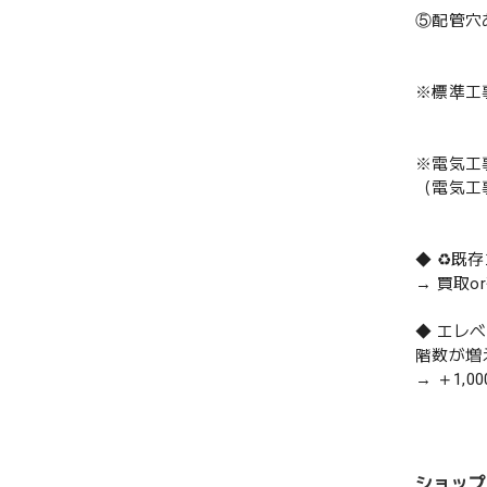
⑤配管穴
※標準工
※電気工
（電気工
◆ ♻️
→ 買取
◆ エレ
階数が増
→ ＋1,0
ショップ