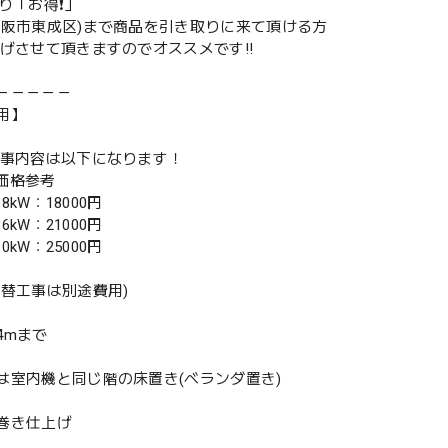
取り「お得❗️」
大阪市東成区)まで商品を引き取りに来て頂ける方
下げさせて頂きますのでオススメです‼️
－－－－－
用】
工事内容は以下になります！
別価格参考
.8kW：18000円
.6kW：21000円
.0kW：25000円
入替工事は別途費用)
4mまで
は室内機と同じ階の床置き(ベランダ置き)
巻き仕上げ