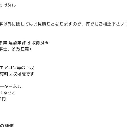
あけなし
事以外に関してはお見積りとなりますので、何でもご相談下さい
事業 建設業許可 取得済み
事士、多数在籍）
既存エアコン等の回収
or有料回収可能です
ベーターなし
えるごと
00円
の評価