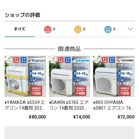
ショップの評価
すべて
0
0
0
関連商品
♦️YAMADA a5569 エ
♦️DAIKIN a5765 エア
♦️IRIS OHYAMA
アコン 14畳用 2025
コン 14畳用 2020年
a5801 エアコン 16
年製 35♦️
製 30♦️
畳用 2020年製 25♦️
¥80,000
¥74,000
¥72,000