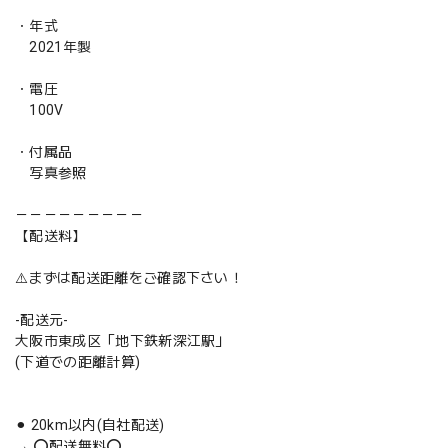
・年式
2021年製
・電圧
100V
・付属品
写真参照
－－－－－－－－－
【配送料】
⚠️まずは配送距離をご確認下さい！
-配送元-
大阪市東成区「地下鉄新深江駅」
(下道での距離計算)
⚫︎ 20km以内(自社配送)
→ ⭕️配送無料⭕️