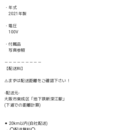
・年式
2021年製
・電圧
100V
・付属品
写真参照
－－－－－－－－－
【配送料】
⚠️まずは配送距離をご確認下さい！
-配送元-
大阪市東成区「地下鉄新深江駅」
(下道での距離計算)
⚫︎ 20km以内(自社配送)
→ ⭕️配送無料⭕️