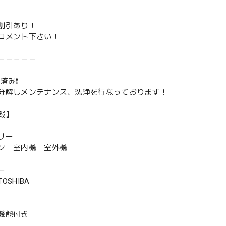
割引あり！
コメント下さい！
－－－－－
済み❗️
分解しメンテナンス、洗浄を行なっております！
報】
リー
ン 室内機 室外機
ー
SHIBA
機能付き