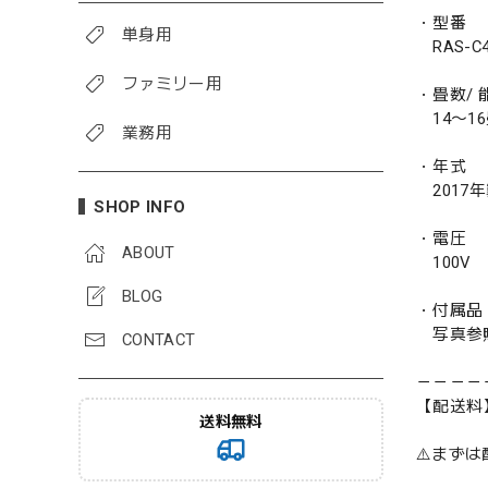
・型番
単身用
RAS-C40
ファミリー用
・畳数/ 能
14〜16畳
業務用
・年式
2017
SHOP INFO
・電圧
ABOUT
100V
BLOG
・付属品
写真参
CONTACT
－－－－
【配送料
送料無料
⚠️まず