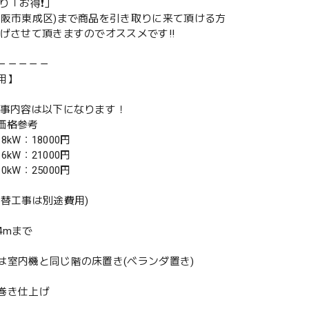
取り「お得❗️」
大阪市東成区)まで商品を引き取りに来て頂ける方
下げさせて頂きますのでオススメです‼️
－－－－－
用】
工事内容は以下になります！
別価格参考
.8kW：18000円
.6kW：21000円
.0kW：25000円
入替工事は別途費用)
4mまで
は室内機と同じ階の床置き(ベランダ置き)
巻き仕上げ