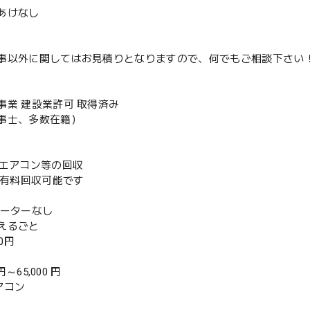
あけなし
事以外に関してはお見積りとなりますので、何でもご相談下さい
事業 建設業許可 取得済み
事士、多数在籍）
既存エアコン等の回収
or有料回収可能です
ベーターなし
えるごと
00円
 円～65,000 円
アコン