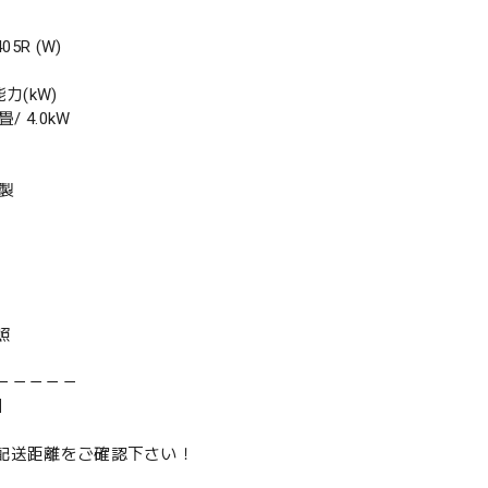
5R (W)
力(kW)
/ 4.0kW
年製
照
－－－－－
】
は配送距離をご確認下さい！