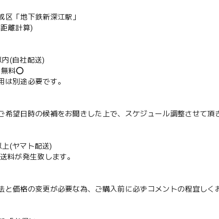
成区「地下鉄新深江駅」
の距離計算)
m以内(自社配送)
送無料⭕️
用は別途必要です。
ご希望日時の候補をお聞きした上で、スケジュール調整させて頂
m以上(ヤマト配送)
配送料が発生致します。
法と価格の変更が必要な為、ご購入前に必ずコメントの程宜しく