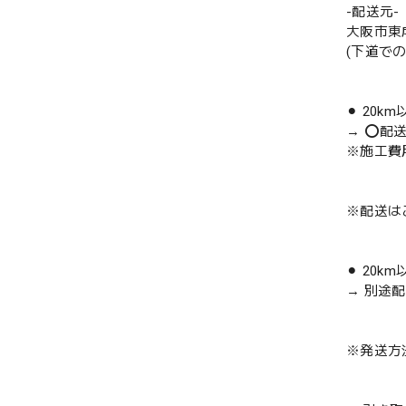
-配送元-
大阪市東
(下道で
⚫︎ 20k
→ ⭕️配
※施工費
※配送は
⚫︎ 20k
→ 別途
※発送方