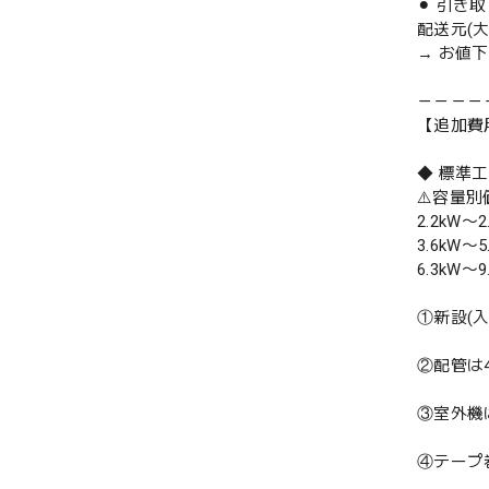
⚫︎ 引き
配送元(
→ お値
－－－－
【追加費
◆ 標準
⚠️容量
2.2kW〜2
3.6kW〜5
6.3kW〜9
①新設(
②配管は
③室外機
④テープ