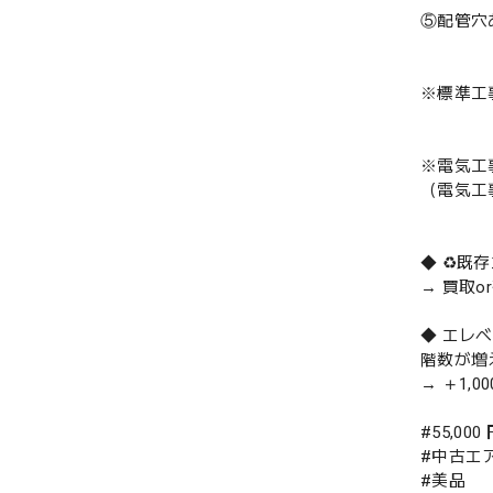
⑤配管穴
※標準工
※電気工
（電気工
◆ ♻️
→ 買取
◆ エレ
階数が増
→ ＋1,0
#55,000
#中古エ
#美品