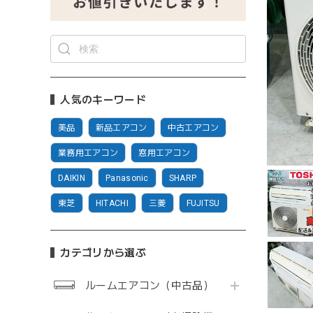
人気のキーワード
美品
新品エアコン
中古エアコン
業務用エアコン
窓用エアコン
DAIKIN
Panasonic
SHARP
東芝
HITACHI
三菱
FUJITSU
カテゴリから選ぶ
ルームエアコン（中古品）