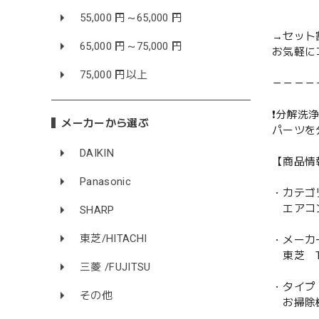
55,000 円～65,000 円
→セット
65,000 円～75,000 円
お気軽に
75,000 円以上
－－－－
❗️分解洗浄
メーカーから選ぶ
パーツを
DAIKIN
【商品情
Panasonic
・カテゴ
エアコ
SHARP
東芝/HITACHI
・メーカ
東芝 TO
三菱 /FUJITSU
・タイプ
その他
お掃除