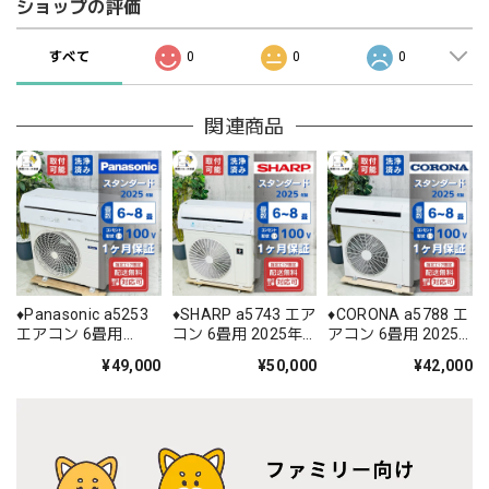
ショップの評価
すべて
0
0
0
関連商品
♦️Panasonic a5253
♦️SHARP a5743 エア
♦️CORONA a5788 エ
エアコン 6畳用
コン 6畳用 2025年
アコン 6畳用 2025
2025年製 28♦️
製 ♦️
年製 22♦️
¥49,000
¥50,000
¥42,000