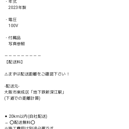
・年式
2023年製
・電圧
100V
・付属品
写真参照
－－－－－－－－－
【配送料】
⚠️まずは配送距離をご確認下さい！
-配送元-
大阪市東成区「地下鉄新深江駅」
(下道での距離計算)
⚫︎ 20km以内(自社配送)
→ ⭕️配送無料⭕️
※施工費用は別途必要です。