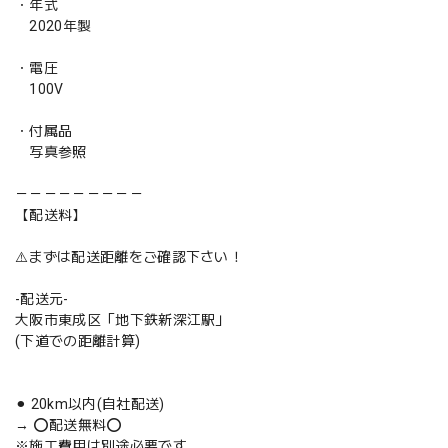
・年式
2020年製
・電圧
100V
・付属品
写真参照
－－－－－－－－－
【配送料】
⚠️まずは配送距離をご確認下さい！
-配送元-
大阪市東成区「地下鉄新深江駅」
(下道での距離計算)
⚫︎ 20km以内(自社配送)
→ ⭕️配送無料⭕️
※施工費用は別途必要です。