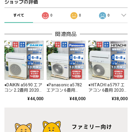
ショップの評価
すべて
0
0
0
関連商品
♦️DAIKIN a5690 エア
♦️Panasonic a5782
♦️HITACHI a5797 エ
コン 2.2畳用 2020年
エアコン 6畳用
アコン 6畳用 2020
製 22♦️
2023年製 28♦️
年製 18.5♦️
¥44,000
¥48,000
¥38,000