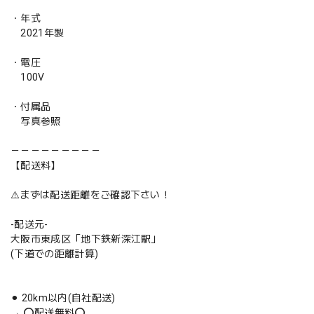
・年式
2021年製
・電圧
100V
・付属品
写真参照
－－－－－－－－－
【配送料】
⚠️まずは配送距離をご確認下さい！
-配送元-
大阪市東成区「地下鉄新深江駅」
(下道での距離計算)
⚫︎ 20km以内(自社配送)
→ ⭕️配送無料⭕️