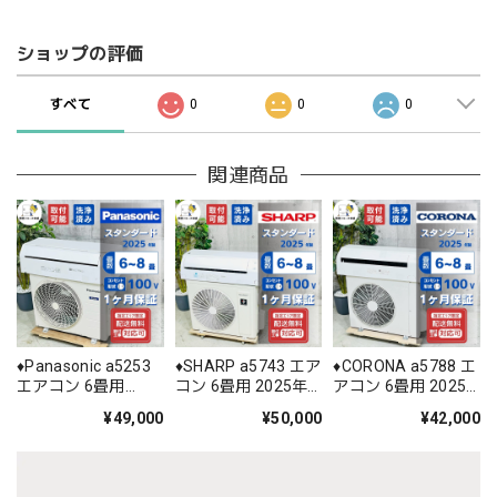
ショップの評価
すべて
0
0
0
関連商品
♦️Panasonic a5253
♦️SHARP a5743 エア
♦️CORONA a5788 エ
エアコン 6畳用
コン 6畳用 2025年
アコン 6畳用 2025
2025年製 28♦️
製 ♦️
年製 22♦️
¥49,000
¥50,000
¥42,000