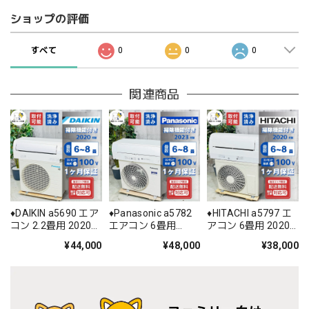
ショップの評価
すべて
0
0
0
関連商品
♦️DAIKIN a5690 エア
♦️Panasonic a5782
♦️HITACHI a5797 エ
コン 2.2畳用 2020年
エアコン 6畳用
アコン 6畳用 2020
製 22♦️
2023年製 28♦️
年製 18.5♦️
¥44,000
¥48,000
¥38,000