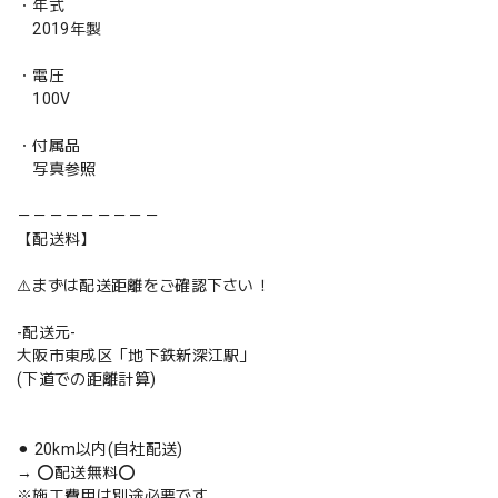
・年式
2019年製
・電圧
100V
・付属品
写真参照
－－－－－－－－－
【配送料】
⚠️まずは配送距離をご確認下さい！
-配送元-
大阪市東成区「地下鉄新深江駅」
(下道での距離計算)
⚫︎ 20km以内(自社配送)
→ ⭕️配送無料⭕️
※施工費用は別途必要です。