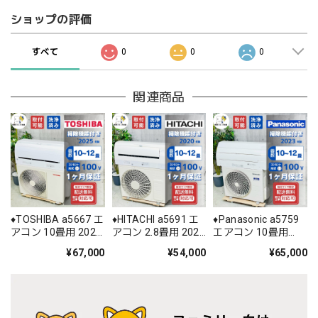
ショップの評価
すべて
0
0
0
関連商品
♦️TOSHIBA a5667 エ
♦️HITACHI a5691 エ
♦️Panasonic a5759
アコン 10畳用 2025
アコン 2.8畳用 2020
エアコン 10畳用
年製 37♦️
年製 20♦️
2023年製 26♦️
¥67,000
¥54,000
¥65,000