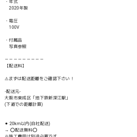
・年式
2020年製
・電圧
100V
・付属品
写真参照
－－－－－－－－－
【配送料】
⚠️まずは配送距離をご確認下さい！
-配送元-
大阪市東成区「地下鉄新深江駅」
(下道での距離計算)
⚫︎ 20km以内(自社配送)
→ ⭕️配送無料⭕️
※施工費用は別途必要です。