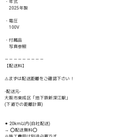
・年式
2025年製
・電圧
100V
・付属品
写真参照
－－－－－－－－－
【配送料】
⚠️まずは配送距離をご確認下さい！
-配送元-
大阪市東成区「地下鉄新深江駅」
(下道での距離計算)
⚫︎ 20km以内(自社配送)
→ ⭕️配送無料⭕️
※施工費用は別途必要です。