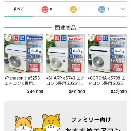
すべて
0
0
0
関連商品
♦️Panasonic a5253
♦️SHARP a5743 エア
♦️CORONA a5788 エ
エアコン 6畳用
コン 6畳用 2025年
アコン 6畳用 2025
2025年製 28♦️
製 ♦️
年製 22♦️
¥49,000
¥50,000
¥42,000