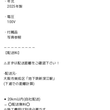
・年式
2025年製
・電圧
100V
・付属品
写真参照
－－－－－－－－－
【配送料】
⚠️まずは配送距離をご確認下さい！
-配送元-
大阪市東成区「地下鉄新深江駅」
(下道での距離計算)
⚫︎ 20km以内(自社配送)
→ ⭕️配送無料⭕️
※施工費用は別途必要です。