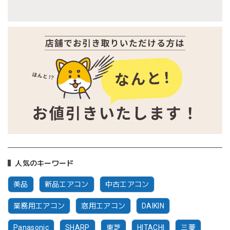
人気のキーワード
美品
新品エアコン
中古エアコン
業務用エアコン
窓用エアコン
DAIKIN
Panasonic
SHARP
東芝
HITACHI
三菱