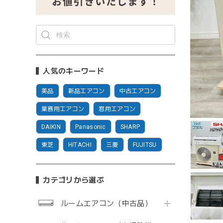
人気のキーワード
美品
新品エアコン
中古エアコン
業務用エアコン
窓用エアコン
DAIKIN
Panasonic
SHARP
東芝
HITACHI
三菱
FUJITSU
カテゴリから選ぶ
ルームエアコン（中古品）