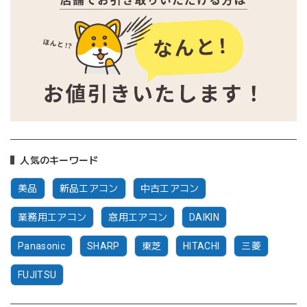
人気のキーワード
美品
新品エアコン
中古エアコン
業務用エアコン
窓用エアコン
DAIKIN
Panasonic
SHARP
東芝
HITACHI
三菱
FUJITSU