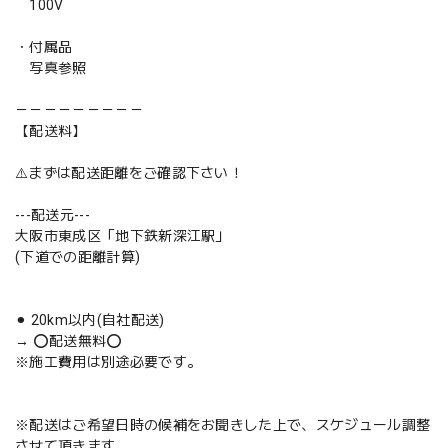
100V
・付属品
写真参照
－－－－－－－－－
【配送料】
⚠️まずは配送距離をご確認下さい！
---配送元---
大阪市東成区「地下鉄新深江駅」
(下道での距離計算)
⚫︎ 20km以内(自社配送)
→ ⭕️配送無料⭕️
※施工費用は別途必要です。
※配送はご希望日時の候補をお聞きした上で、スケジュール調整
させて頂きます。