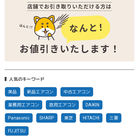
人気のキーワード
美品
新品エアコン
中古エアコン
業務用エアコン
窓用エアコン
DAIKIN
Panasonic
SHARP
東芝
HITACHI
三菱
FUJITSU