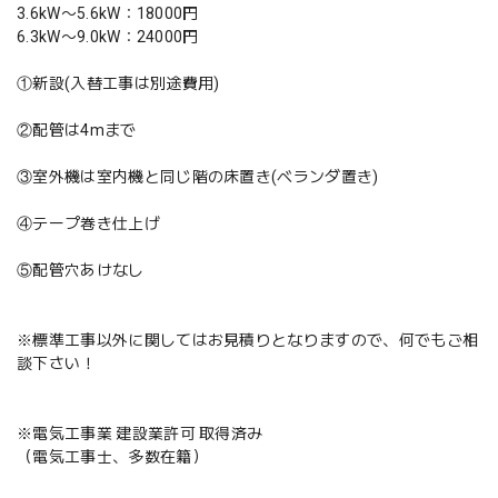
3.6kW〜5.6kW：18000円
6.3kW〜9.0kW：24000円
①新設(入替工事は別途費用)
②配管は4mまで
③室外機は室内機と同じ階の床置き(ベランダ置き)
④テープ巻き仕上げ
⑤配管穴あけなし
※標準工事以外に関してはお見積りとなりますので、何でもご相
談下さい！
※電気工事業 建設業許可 取得済み
（電気工事士、多数在籍）