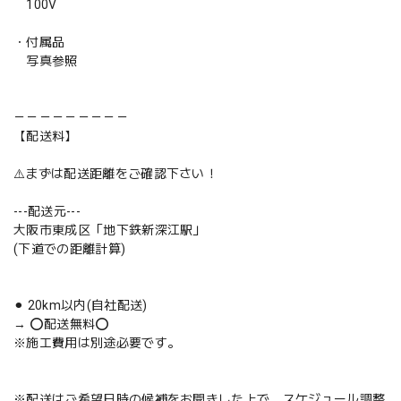
100V
・付属品
写真参照
－－－－－－－－－
【配送料】
⚠️まずは配送距離をご確認下さい！
---配送元---
大阪市東成区「地下鉄新深江駅」
(下道での距離計算)
⚫︎ 20km以内(自社配送)
→ ⭕️配送無料⭕️
※施工費用は別途必要です。
※配送はご希望日時の候補をお聞きした上で、スケジュール調整