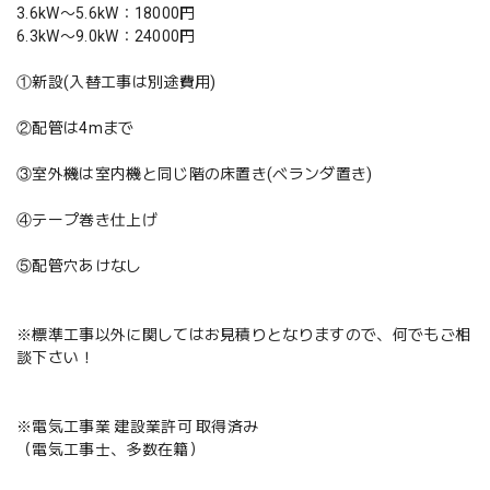
3.6kW〜5.6kW：18000円
6.3kW〜9.0kW：24000円
①新設(入替工事は別途費用)
②配管は4mまで
③室外機は室内機と同じ階の床置き(ベランダ置き)
④テープ巻き仕上げ
⑤配管穴あけなし
※標準工事以外に関してはお見積りとなりますので、何でもご相
談下さい！
※電気工事業 建設業許可 取得済み
（電気工事士、多数在籍）