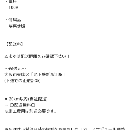
・電圧
100V
・付属品
写真参照
－－－－－－－－－
【配送料】
⚠️まずは配送距離をご確認下さい！
---配送元---
大阪市東成区「地下鉄新深江駅」
(下道での距離計算)
⚫︎ 20km以内(自社配送)
→ ⭕️配送無料⭕️
※施工費用は別途必要です。
※配送はご希望日時の候補をお聞きした上で、スケジュール調整