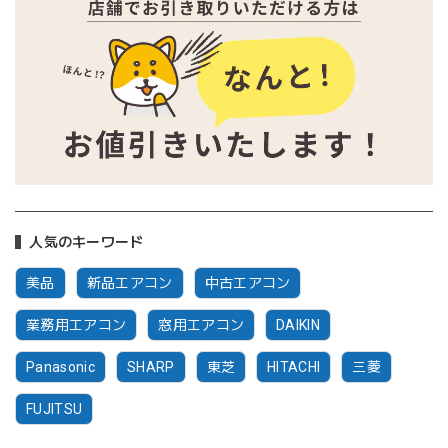
人気のキーワード
美品
新品エアコン
中古エアコン
業務用エアコン
窓用エアコン
DAIKIN
Panasonic
SHARP
東芝
HITACHI
三菱
FUJITSU